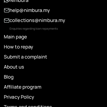
Nimbura
help@nimbura.my
collections@nimbura.my
Enquiries regarding loan repayments
Main page
How to repay
Submit a complaint
About us
Blog
Affiliate program
Privacy Policy
Terms and conditions