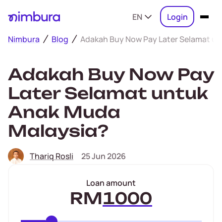
EN
Login
Nimbura
Blog
Adakah Buy Now Pay Later Selamat u
Adakah Buy Now Pay
Later Selamat untuk
Anak Muda
Malaysia?
Thariq Rosli
25 Jun 2026
Loan amount
RM