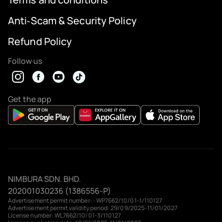
Anti‑Scam & Security Policy
Refund Policy
Follow us
Get the app
NIMBURA SDN. BHD.
202001030236 (1386556-P)
Advertisement permit number: : WP7662/10/01-1/110127
Advertisement permit validity period: 29/09/2025-11/01/2027
License number: WL7662/10/01-3/110127