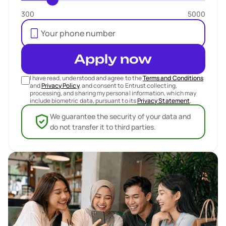
300
5000
Apply now
I have read, understood and agree to the
Terms and Conditions
and
Privacy Policy
, and consent to Entrust collecting,
processing, and sharing my personal information, which may
include biometric data, pursuant to its
Privacy Statement
.
We guarantee the security of your data and
do not transfer it to third parties.