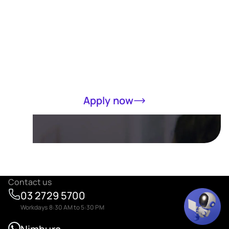
Receive a loan
of up to RM5000
in 15 minutes
Completely online, only MyKad required
Apply now
Contact us
03 2729 5700
Workdays 8:30 AM to 5:30 PM