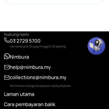
Hubungi kami
03 2729 5700
Hari bekerja 8:30 pagi hingga 5:30 petang
Nimbura
help@nimbura.my
collections@nimbura.my
Permintaan mengenai bayaran balik pinjaman
Laman utama
Cara pembayaran balik