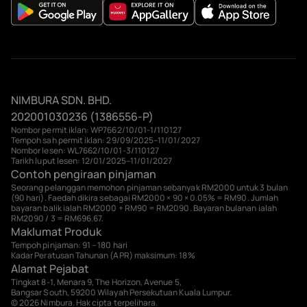
NIMBURA SDN. BHD.
202001030236 (1386556-P)
Nombor permit iklan: WP7662/10/01-1/110127
Tempoh sah permit iklan: 29/09/2025–11/01/2027
Nombor lesen: WL7662/10/01-3/110127
Tarikh luput lesen: 12/01/2025–11/01/2027
Contoh pengiraan pinjaman
Seorang pelanggan memohon pinjaman sebanyak RM2000 untuk 3 bulan
(90 hari). Faedah dikira sebagai RM2000 × 90 × 0.05% = RM90. Jumlah
bayaran balik ialah RM2000 + RM90 = RM2090. Bayaran bulanan ialah
RM2090 / 3 = RM696.67.
Maklumat Produk
Tempoh pinjaman: 91 – 180 hari
Kadar Peratusan Tahunan (APR) maksimum: 18%
Alamat Pejabat
Tingkat 8-1, Menara 9, The Horizon, Avenue 5,
Bangsar South, 59200 Wilayah Persekutuan Kuala Lumpur.
© 2026 Nimbura. Hak cipta terpelihara.