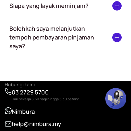
Siapa yang layak meminjam?
Bolehkah saya melanjutkan
tempoh pembayaran pinjaman
saya?
Hubungi kami
03 2729 5700
Hari bekerja 8:30 pagi hingga 5:30 petang
Nimbura
help@nimbura.my