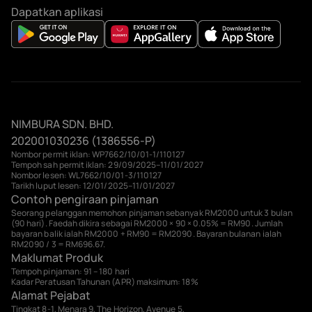
Dapatkan aplikasi
NIMBURA SDN. BHD.
202001030236 (1386556-P)
Nombor permit iklan: WP7662/10/01-1/110127
Tempoh sah permit iklan: 29/09/2025–11/01/2027
Nombor lesen: WL7662/10/01-3/110127
Tarikh luput lesen: 12/01/2025–11/01/2027
Contoh pengiraan pinjaman
Seorang pelanggan memohon pinjaman sebanyak RM2000 untuk 3 bulan
(90 hari). Faedah dikira sebagai RM2000 × 90 × 0.05% = RM90. Jumlah
bayaran balik ialah RM2000 + RM90 = RM2090. Bayaran bulanan ialah
RM2090 / 3 = RM696.67.
Maklumat Produk
Tempoh pinjaman: 91 – 180 hari
Kadar Peratusan Tahunan (APR) maksimum: 18%
Alamat Pejabat
Tingkat 8-1, Menara 9, The Horizon, Avenue 5,