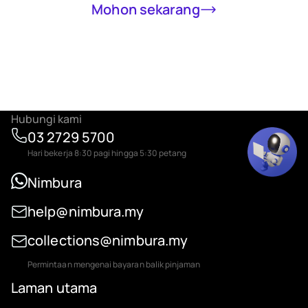
Mohon sekarang
Hubungi kami
03 2729 5700
Hari bekerja 8:30 pagi hingga 5:30 petang
Nimbura
help@nimbura.my
collections@nimbura.my
Permintaan mengenai bayaran balik pinjaman
Laman utama