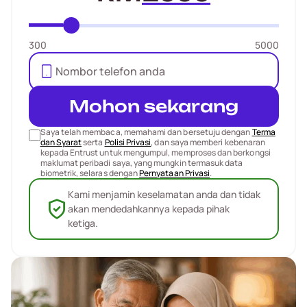
300
5000
Mohon sekarang
Saya telah membaca, memahami dan bersetuju dengan
Terma
dan Syarat
serta
Polisi Privasi
, dan saya memberi kebenaran
kepada Entrust untuk mengumpul, memproses dan berkongsi
maklumat peribadi saya, yang mungkin termasuk data
biometrik, selaras dengan
Pernyataan Privasi
.
Kami menjamin keselamatan anda dan tidak
akan mendedahkannya kepada pihak
ketiga.