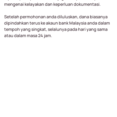
mengenai kelayakan dan keperluan dokumentasi.
Setelah permohonan anda diluluskan, dana biasanya
dipindahkan terus ke akaun bank Malaysia anda dalam
tempoh yang singkat, selalunya pada hari yang sama
atau dalam masa 24 jam.
Receive a loan
of up to RM5000
in 15 minutes
Completely online, only MyKad required