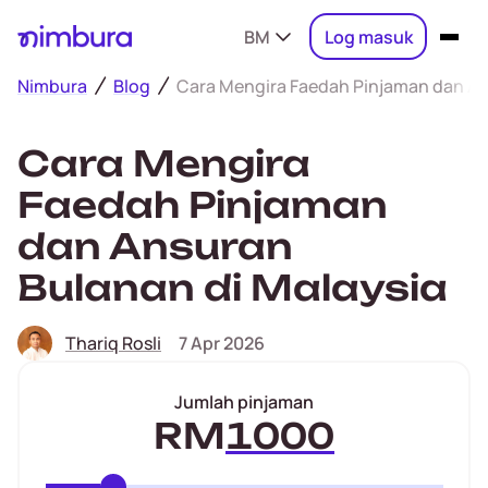
BM
Log masuk
Nimbura
Blog
Cara Mengira Faedah Pinjaman dan An
Cara Mengira
Faedah Pinjaman
dan Ansuran
Bulanan di Malaysia
Thariq Rosli
7 Apr 2026
Jumlah pinjaman
RM