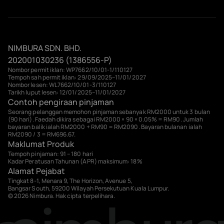
NIMBURA SDN. BHD.
202001030236 (1386556-P)
Nombor permit iklan: WP7662/10/01-1/110127
Tempoh sah permit iklan: 29/09/2025–11/01/2027
Nombor lesen: WL7662/10/01-3/110127
Tarikh luput lesen: 12/01/2025–11/01/2027
Contoh pengiraan pinjaman
Seorang pelanggan memohon pinjaman sebanyak RM2000 untuk 3 bulan
(90 hari). Faedah dikira sebagai RM2000 × 90 × 0.05% = RM90. Jumlah
bayaran balik ialah RM2000 + RM90 = RM2090. Bayaran bulanan ialah
RM2090 / 3 = RM696.67.
Maklumat Produk
Tempoh pinjaman: 91 – 180 hari
Kadar Peratusan Tahunan (APR) maksimum: 18%
Alamat Pejabat
Tingkat 8-1, Menara 9, The Horizon, Avenue 5,
Bangsar South, 59200 Wilayah Persekutuan Kuala Lumpur.
© 2026 Nimbura. Hak cipta terpelihara.