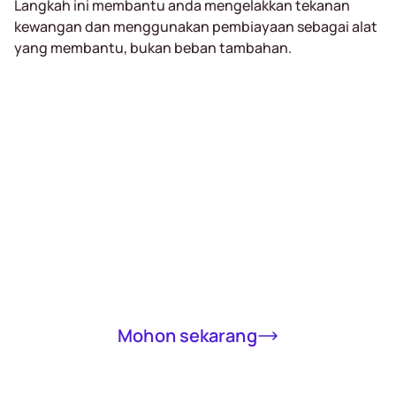
Langkah ini membantu anda mengelakkan tekanan
kewangan dan menggunakan pembiayaan sebagai alat
yang membantu, bukan beban tambahan.
Receive a loan
of up to RM5000
in 15 minutes
Completely online, only MyKad required
Mohon sekarang