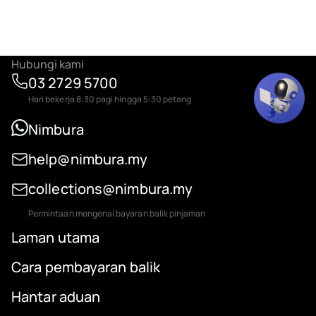
Hubungi kami
03 2729 5700
Hari bekerja 8:30 pagi hingga 5:30 petang
Nimbura
help@nimbura.my
collections@nimbura.my
Permintaan mengenai bayaran balik pinjaman
Laman utama
Cara pembayaran balik
Hantar aduan