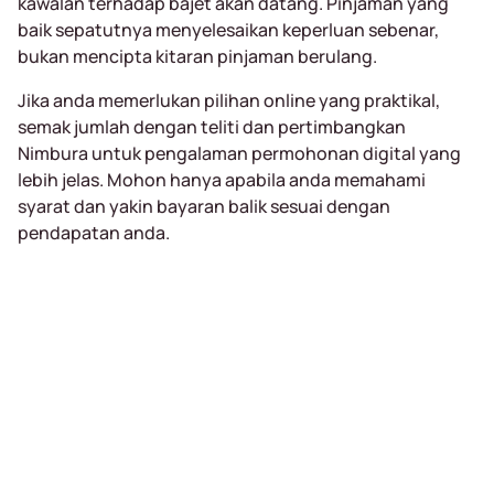
kawalan terhadap bajet akan datang. Pinjaman yang
baik sepatutnya menyelesaikan keperluan sebenar,
bukan mencipta kitaran pinjaman berulang.
Jika anda memerlukan pilihan online yang praktikal,
semak jumlah dengan teliti dan pertimbangkan
Nimbura untuk pengalaman permohonan digital yang
lebih jelas. Mohon hanya apabila anda memahami
syarat dan yakin bayaran balik sesuai dengan
pendapatan anda.
Receive a loan
of up to RM5000
in 15 minutes
Completely online, only MyKad required