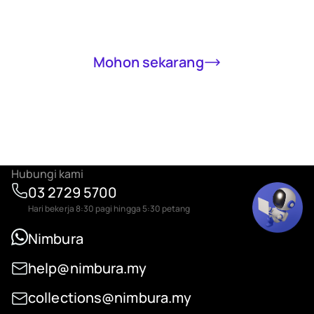
Mohon sekarang
Hubungi kami
03 2729 5700
Hari bekerja 8:30 pagi hingga 5:30 petang
Nimbura
help@nimbura.my
collections@nimbura.my