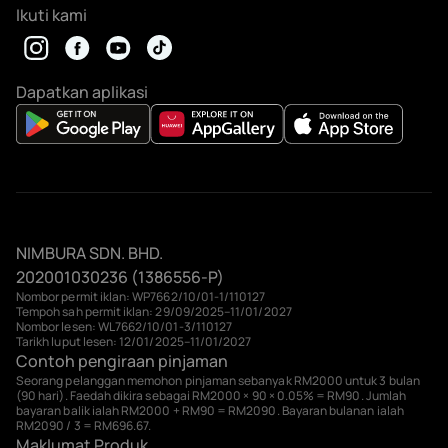
Ikuti kami
Dapatkan aplikasi
NIMBURA SDN. BHD.
202001030236 (1386556-P)
Nombor permit iklan: WP7662/10/01-1/110127
Tempoh sah permit iklan: 29/09/2025–11/01/2027
Nombor lesen: WL7662/10/01-3/110127
Tarikh luput lesen: 12/01/2025–11/01/2027
Contoh pengiraan pinjaman
Seorang pelanggan memohon pinjaman sebanyak RM2000 untuk 3 bulan
(90 hari). Faedah dikira sebagai RM2000 × 90 × 0.05% = RM90. Jumlah
bayaran balik ialah RM2000 + RM90 = RM2090. Bayaran bulanan ialah
RM2090 / 3 = RM696.67.
Maklumat Produk