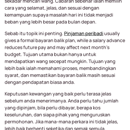
sekadar mencari wang. Cabaran sebenar ialah memilih
cara yang selamat, jelas, dan sesuai dengan
kemampuan supaya masalah hari ini tidak menjadi
beban yang lebih besar pada bulan depan.
Sebab itu topik ini penting.
Pinjaman peribadi
usually
gives a formal bayaran balik plan, while a salary advance
reduces future pay and may affect next month’s
budget. Tujuan utama bukan hanya untuk
mendapatkan wang secepat mungkin. Tujuan yang
lebih baik ialah memahami proses, membandingkan
syarat, dan memastikan bayaran balik masih sesuai
dengan pendapatan biasa anda.
Keputusan kewangan yang baik perlu terasa jelas
sebelum anda menerimanya. Anda perlu tahu jumlah
yang dipinjam, bila perlu dibayar, berapa kos
keseluruhan, dan siapa pihak yang menguruskan
permohonan. Jika mana-mana perkara ini tidak jelas,
lebih baik berhenti seketika dan semak semula.