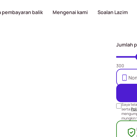
 pembayaran balik
Mengenai kami
Soalan Lazim
Jumlah 
pinjaman
300
M5000 ke
nk anda
Saya tel
yang sama
serta
Poli
mengumpu
mungkin 
yKad diperlukan