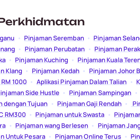
Perkhidmatan
gganu
  •  
Pinjaman Seremban
  •  
Pinjaman Selan
inang
  •  
Pinjaman Perubatan
  •  
Pinjaman Pera
ka
  •  
Pinjaman Kuching
  •  
Pinjaman Kuala Tere
n Klang
  •  
Pinjaman Kedah
  •  
Pinjaman Johor 
 RM 1000
  •  
Aplikasi Pinjaman Dalam Talian
  •  
K
injaman Side Hustle
  •  
Pinjaman Sampingan
  • 
n dengan Tujuan
  •  
Pinjaman Gaji Rendah
  •  
Pi
IC RM300
  •  
Pinjaman untuk Swasta
  •  
Pinjaman
ra
  •  
Pinjaman wang Berlesen
  •  
Pinjaman Jan
n Untuk Pesara
  •  
Pinjaman Online Terus
  •  
Pi