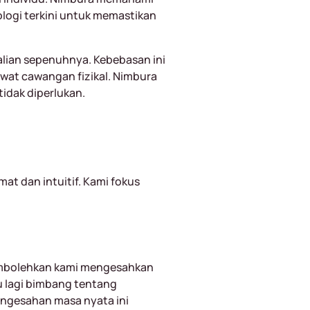
ologi terkini untuk memastikan
alian sepenuhnya. Kebebasan ini
wat cawangan fizikal. Nimbura
dak diperlukan.
t dan intuitif. Kami fokus
membolehkan kami mengesahkan
 lagi bimbang tentang
engesahan masa nyata ini