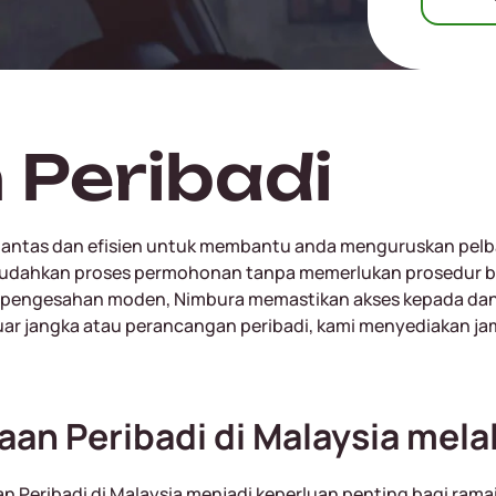
Peribadi
pantas dan efisien untuk membantu anda menguruskan pelb
memudahkan proses permohonan tanpa memerlukan prosedur b
 pengesahan moden, Nimbura memastikan akses kepada dan
luar jangka atau perancangan peribadi, kami menyediakan 
an Peribadi di Malaysia mela
n Peribadi di Malaysia menjadi keperluan penting bagi ram