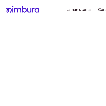
Laman utama
Cara
Menerima 
sehingga R
akaun ba
pada hari 
Proses mudah, hanya M