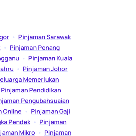
gor
  •  
Pinjaman Sarawak
k
  •  
Pinjaman Penang
ngganu
  •  
Pinjaman Kuala
Bahru
  •  
Pinjaman Johor
eluarga Memerlukan
 
Pinjaman Pendidikan
njaman Pengubahsuaian
 Online
  •  
Pinjaman Gaji
gka Pendek
  •  
Pinjaman
njaman Mikro
  •  
Pinjaman