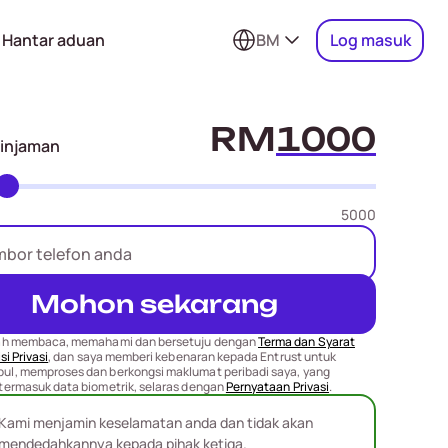
Hantar aduan
BM
Log masuk
RM
pinjaman
5000
Mohon sekarang
ah membaca, memahami dan bersetuju dengan
Terma dan Syarat
si Privasi
, dan saya memberi kebenaran kepada Entrust untuk
l, memproses dan berkongsi maklumat peribadi saya, yang
termasuk data biometrik, selaras dengan
Pernyataan Privasi
.
Kami menjamin keselamatan anda dan tidak akan
mendedahkannya kepada pihak ketiga.