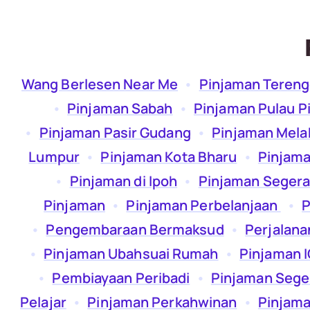
Wang Berlesen Near Me
  •  
Pinjaman Teren
  •  
Pinjaman Sabah
  •  
Pinjaman Pulau P
  •  
Pinjaman Pasir Gudang
  •  
Pinjaman Mela
Lumpur
  •  
Pinjaman Kota Bharu
  •  
Pinjama
  •  
Pinjaman di Ipoh
  •  
Pinjaman Segera
Pinjaman
  •  
Pinjaman Perbelanjaan
  •  
P
  •  
Pengembaraan Bermaksud
  •  
Perjalana
  •  
Pinjaman Ubahsuai Rumah
  •  
Pinjaman 
  •  
Pembiayaan Peribadi
  •  
Pinjaman Sege
Pelajar
  •  
Pinjaman Perkahwinan
  •  
Pinjama