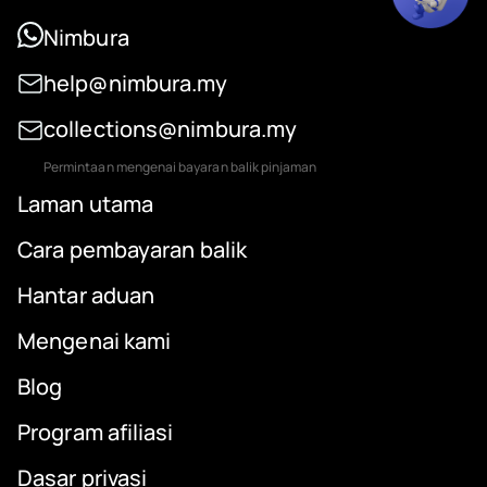
Nimbura
help@nimbura.my
collections@nimbura.my
Permintaan mengenai bayaran balik pinjaman
Laman utama
Cara pembayaran balik
Hantar aduan
Mengenai kami
Blog
Program afiliasi
Dasar privasi