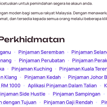
dicetuskan untuk pemindahan segera ke akaun anda.
gan moden bagi semua rakyat Malaysia. Dengan menawark
amat, dan tersedia kepada semua orang melalui beberapa kli
Perkhidmatan
gganu
  •  
Pinjaman Seremban
  •  
Pinjaman Selan
inang
  •  
Pinjaman Perubatan
  •  
Pinjaman Pera
ka
  •  
Pinjaman Kuching
  •  
Pinjaman Kuala Tere
n Klang
  •  
Pinjaman Kedah
  •  
Pinjaman Johor 
 RM 1000
  •  
Aplikasi Pinjaman Dalam Talian
  •  
K
injaman Side Hustle
  •  
Pinjaman Sampingan
  • 
n dengan Tujuan
  •  
Pinjaman Gaji Rendah
  •  
Pi