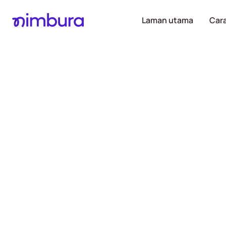
Laman utama
Cara
Menerima 
sehingga R
akaun ba
pada hari 
Proses mudah, hanya M