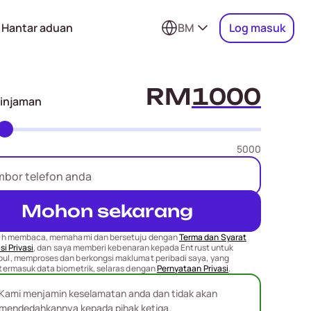
Hantar aduan
BM
Log masuk
RM
pinjaman
5000
Mohon sekarang
ah membaca, memahami dan bersetuju dengan
Terma dan Syarat
si Privasi
, dan saya memberi kebenaran kepada Entrust untuk
l, memproses dan berkongsi maklumat peribadi saya, yang
termasuk data biometrik, selaras dengan
Pernyataan Privasi
.
Kami menjamin keselamatan anda dan tidak akan
mendedahkannya kepada pihak ketiga.