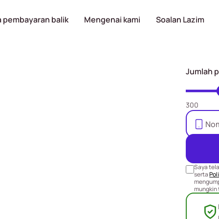
 pembayaran balik
Mengenai kami
Soalan Lazim
Jumlah 
pinjaman
300
M5000 ke
nk anda
Saya tel
yang sama
serta
Poli
mengumpu
mungkin 
yKad diperlukan