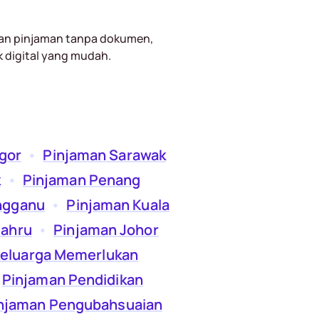
an pinjaman tanpa dokumen,
k digital yang mudah.
gor
  •  
Pinjaman Sarawak
k
  •  
Pinjaman Penang
ngganu
  •  
Pinjaman Kuala
Bahru
  •  
Pinjaman Johor
eluarga Memerlukan
 
Pinjaman Pendidikan
njaman Pengubahsuaian