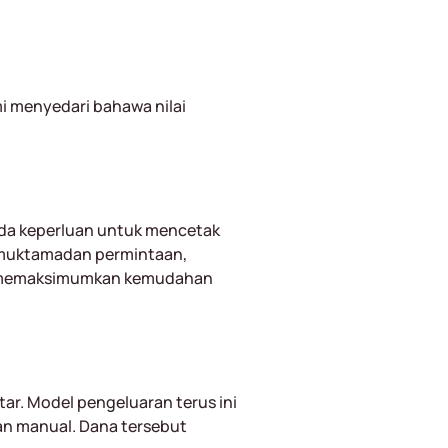
i menyedari bahawa nilai
iada keperluan untuk mencetak
emuktamadan permintaan,
dan memaksimumkan kemudahan
tar. Model pengeluaran terus ini
an manual. Dana tersebut