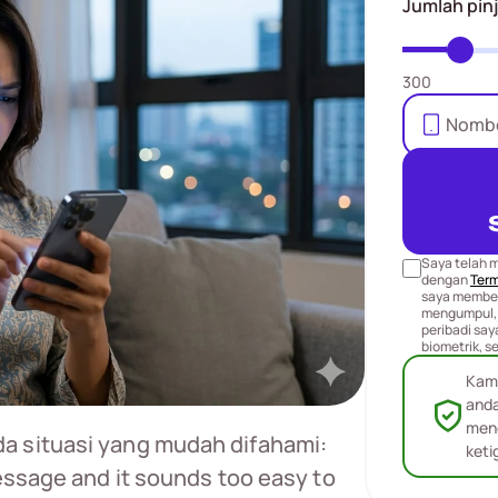
Jumlah pin
300
Saya telah 
dengan
Term
saya member
mengumpul,
peribadi sa
biometrik, s
Kam
anda
men
a situasi yang mudah difahami:
keti
message and it sounds too easy to