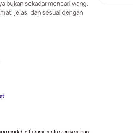
nya bukan sekadar mencari wang.
amat, jelas, dan sesuai dengan
a
at
ang mudah difahami: anda receive a loan