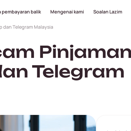
 pembayaran balik
Mengenai kami
Soalan Lazim
p dan Telegram Malaysia
cam Pinjaman
an Telegram