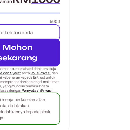
jaman
5000
Mohon
sekarang
membaca, memahami dan bersetuju
a dan Syarat
serta
Polisi Privasi
, dan
i kebenaran kepada Entrust untuk
 memproses dan berkongsi maklumat
ya, yang mungkin termasuk data
elaras dengan
Pernyataan Privasi
.
i menjamin keselamatan
 dan tidak akan
dedahkannya kepada pihak
ga.