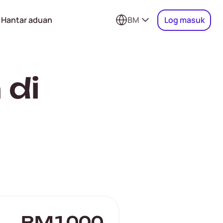
Hantar aduan
BM
Log masuk
 di
RM