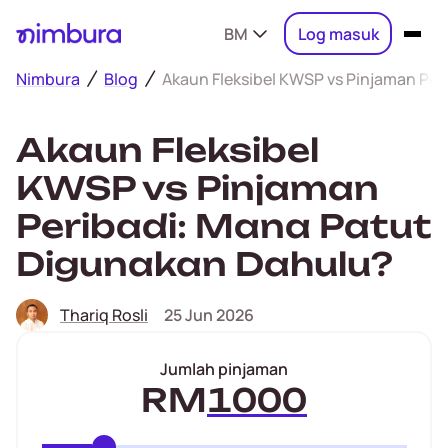
BM
Log masuk
Nimbura
Blog
Akaun Fleksibel KWSP vs Pinjaman Pe
Akaun Fleksibel
KWSP vs Pinjaman
Peribadi: Mana Patut
Digunakan Dahulu?
Thariq Rosli
25 Jun 2026
Jumlah pinjaman
RM