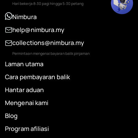
Hari bekerja 8:30 pagi hingga 5:30 petang
Nimbura
help@nimbura.my
collections@nimbura.my
Permintaan mengenai bayaran balik pinjaman
Laman utama
Cara pembayaran balik
Hantar aduan
Mengenai kami
Blog
Program afiliasi