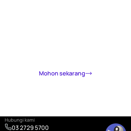
Receive a loan
of up to RM5000
in 15 minutes
Completely online, only MyKad required
Mohon sekarang
Hubungi kami
03 2729 5700