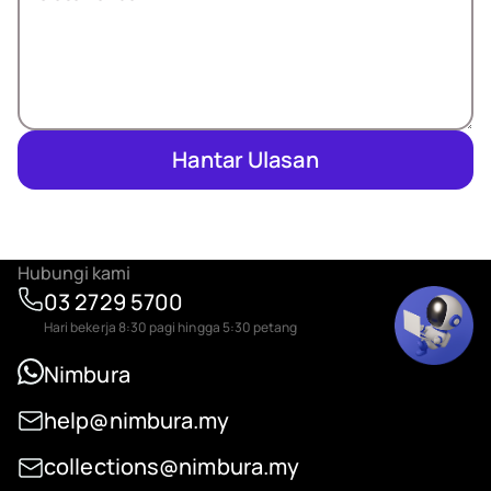
Hantar Ulasan
Hubungi kami
03 2729 5700
Hari bekerja 8:30 pagi hingga 5:30 petang
Nimbura
help@nimbura.my
collections@nimbura.my