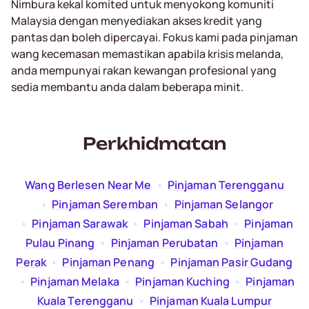
Nimbura kekal komited untuk menyokong komuniti
Malaysia dengan menyediakan akses kredit yang
pantas dan boleh dipercayai. Fokus kami pada pinjaman
wang kecemasan memastikan apabila krisis melanda,
anda mempunyai rakan kewangan profesional yang
sedia membantu anda dalam beberapa minit.
Perkhidmatan
Wang Berlesen Near Me
  •  
Pinjaman Terengganu
  •  
Pinjaman Seremban
  •  
Pinjaman Selangor
  •  
Pinjaman Sarawak
  •  
Pinjaman Sabah
  •  
Pinjaman
Pulau Pinang
  •  
Pinjaman Perubatan
  •  
Pinjaman
Perak
  •  
Pinjaman Penang
  •  
Pinjaman Pasir Gudang
  •  
Pinjaman Melaka
  •  
Pinjaman Kuching
  •  
Pinjaman
Kuala Terengganu
  •  
Pinjaman Kuala Lumpur