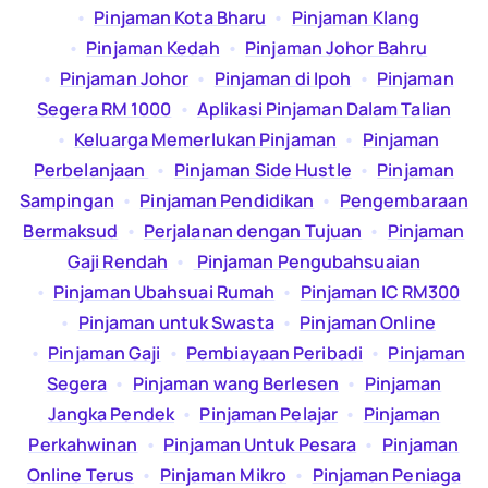
  •  
Pinjaman Kota Bharu
  •  
Pinjaman Klang
  •  
Pinjaman Kedah
  •  
Pinjaman Johor Bahru
  •  
Pinjaman Johor
  •  
Pinjaman di Ipoh
  •  
Pinjaman
Segera RM 1000
  •  
Aplikasi Pinjaman Dalam Talian
  •  
Keluarga Memerlukan Pinjaman
  •  
Pinjaman
Perbelanjaan
  •  
Pinjaman Side Hustle
  •  
Pinjaman
Sampingan
  •  
Pinjaman Pendidikan
  •  
Pengembaraan
Bermaksud
  •  
Perjalanan dengan Tujuan
  •  
Pinjaman
Gaji Rendah
  •  
Pinjaman Pengubahsuaian
  •  
Pinjaman Ubahsuai Rumah
  •  
Pinjaman IC RM300
  •  
Pinjaman untuk Swasta
  •  
Pinjaman Online
  •  
Pinjaman Gaji
  •  
Pembiayaan Peribadi
  •  
Pinjaman
Segera
  •  
Pinjaman wang Berlesen
  •  
Pinjaman
Jangka Pendek
  •  
Pinjaman Pelajar
  •  
Pinjaman
Perkahwinan
  •  
Pinjaman Untuk Pesara
  •  
Pinjaman
Online Terus
  •  
Pinjaman Mikro
  •  
Pinjaman Peniaga