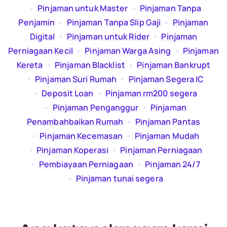
  •  
Pinjaman untuk Master
  •  
Pinjaman Tanpa
Penjamin
  •  
Pinjaman Tanpa Slip Gaji
  •  
Pinjaman
Digital
  •  
Pinjaman untuk Rider
  •  
Pinjaman
Perniagaan Kecil
  •  
Pinjaman Warga Asing
  •  
Pinjaman
Kereta
  •  
Pinjaman Blacklist
  •  
Pinjaman Bankrupt
  •  
Pinjaman Suri Rumah
  •  
Pinjaman Segera IC
  •  
Deposit Loan
  •  
Pinjaman rm200 segera
  •  
Pinjaman Penganggur
  •  
Pinjaman
Penambahbaikan Rumah
  •  
Pinjaman Pantas
  •  
Pinjaman Kecemasan
  •  
Pinjaman Mudah
  •  
Pinjaman Koperasi
  •  
Pinjaman Perniagaan
  •  
Pembiayaan Perniagaan
  •  
Pinjaman 24/7
  •  
Pinjaman tunai segera