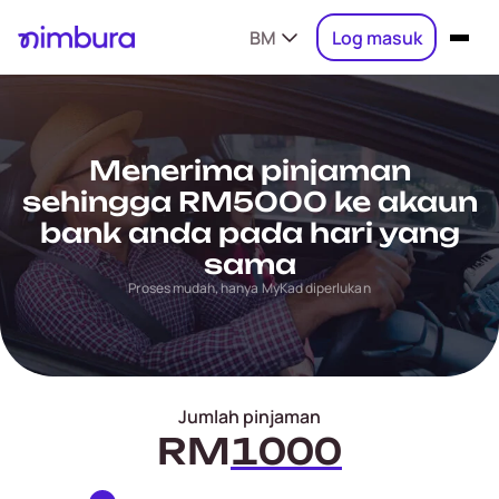
BM
Log masuk
Menerima pinjaman
sehingga RM5000 ke akaun
bank anda pada hari yang
sama
Proses mudah, hanya MyKad diperlukan
Jumlah pinjaman
RM