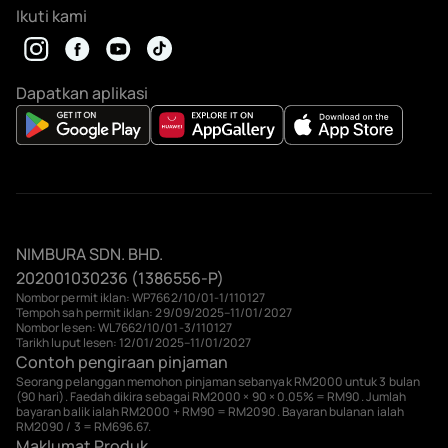
Ikuti kami
Dapatkan aplikasi
NIMBURA SDN. BHD.
202001030236 (1386556-P)
Nombor permit iklan: WP7662/10/01-1/110127
Tempoh sah permit iklan: 29/09/2025–11/01/2027
Nombor lesen: WL7662/10/01-3/110127
Tarikh luput lesen: 12/01/2025–11/01/2027
Contoh pengiraan pinjaman
Seorang pelanggan memohon pinjaman sebanyak RM2000 untuk 3 bulan
(90 hari). Faedah dikira sebagai RM2000 × 90 × 0.05% = RM90. Jumlah
bayaran balik ialah RM2000 + RM90 = RM2090. Bayaran bulanan ialah
RM2090 / 3 = RM696.67.
Maklumat Produk