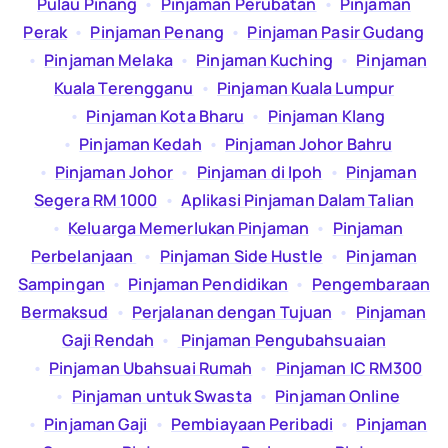
Pulau Pinang
  •  
Pinjaman Perubatan
  •  
Pinjaman
Perak
  •  
Pinjaman Penang
  •  
Pinjaman Pasir Gudang
  •  
Pinjaman Melaka
  •  
Pinjaman Kuching
  •  
Pinjaman
Kuala Terengganu
  •  
Pinjaman Kuala Lumpur
  •  
Pinjaman Kota Bharu
  •  
Pinjaman Klang
  •  
Pinjaman Kedah
  •  
Pinjaman Johor Bahru
  •  
Pinjaman Johor
  •  
Pinjaman di Ipoh
  •  
Pinjaman
Segera RM 1000
  •  
Aplikasi Pinjaman Dalam Talian
  •  
Keluarga Memerlukan Pinjaman
  •  
Pinjaman
Perbelanjaan
  •  
Pinjaman Side Hustle
  •  
Pinjaman
Sampingan
  •  
Pinjaman Pendidikan
  •  
Pengembaraan
Bermaksud
  •  
Perjalanan dengan Tujuan
  •  
Pinjaman
Gaji Rendah
  •  
Pinjaman Pengubahsuaian
  •  
Pinjaman Ubahsuai Rumah
  •  
Pinjaman IC RM300
  •  
Pinjaman untuk Swasta
  •  
Pinjaman Online
  •  
Pinjaman Gaji
  •  
Pembiayaan Peribadi
  •  
Pinjaman