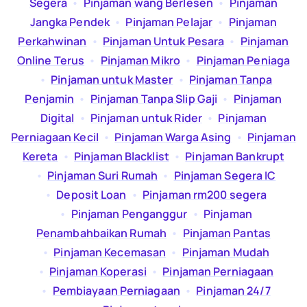
Segera
  •  
Pinjaman wang Berlesen
  •  
Pinjaman
Jangka Pendek
  •  
Pinjaman Pelajar
  •  
Pinjaman
Perkahwinan
  •  
Pinjaman Untuk Pesara
  •  
Pinjaman
Online Terus
  •  
Pinjaman Mikro
  •  
Pinjaman Peniaga
  •  
Pinjaman untuk Master
  •  
Pinjaman Tanpa
Penjamin
  •  
Pinjaman Tanpa Slip Gaji
  •  
Pinjaman
Digital
  •  
Pinjaman untuk Rider
  •  
Pinjaman
Perniagaan Kecil
  •  
Pinjaman Warga Asing
  •  
Pinjaman
Kereta
  •  
Pinjaman Blacklist
  •  
Pinjaman Bankrupt
  •  
Pinjaman Suri Rumah
  •  
Pinjaman Segera IC
  •  
Deposit Loan
  •  
Pinjaman rm200 segera
  •  
Pinjaman Penganggur
  •  
Pinjaman
Penambahbaikan Rumah
  •  
Pinjaman Pantas
  •  
Pinjaman Kecemasan
  •  
Pinjaman Mudah
  •  
Pinjaman Koperasi
  •  
Pinjaman Perniagaan
  •  
Pembiayaan Perniagaan
  •  
Pinjaman 24/7