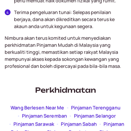
perlu memuat naik dokumen fizikal yang rumit.
Terima pengeluaran tunai: Selepas penilaian
berjaya, dana akan dikreditkan secara terus ke
akaun anda untuk kegunaan segera.
Nimbura akan terus komited untuk menyediakan
perkhidmatan Pinjaman Mudah di Malaysia yang
berkualiti tinggi, memastikan setiap rakyat Malaysia
mempunyai akses kepada sokongan kewangan yang
profesional dan boleh dipercayai pada bila-bila masa.
Perkhidmatan
Wang Berlesen Near Me
  •  
Pinjaman Terengganu
  •  
Pinjaman Seremban
  •  
Pinjaman Selangor
  •  
Pinjaman Sarawak
  •  
Pinjaman Sabah
  •  
Pinjaman