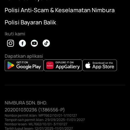
Polisi Anti‑Scam & Keselamatan Nimbura
Polisi Bayaran Balik
Ikuti kami
Dapatkan aplikasi
NIMBURA SDN. BHD.
202001030236 (1386556-P)
Nombor permit iklan: WP7662/10/01-1/110127
Tempoh sah permit iklan: 29/09/2025–11/01/2027
Nombor lesen: WL7662/10/01-3/110127
Tarikh luput lesen: 12/01/2025–11/01/2027