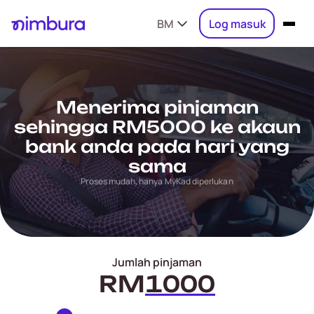
BM
Log masuk
Menerima pinjaman
sehingga RM5000 ke akaun
bank anda pada hari yang
sama
Proses mudah, hanya MyKad diperlukan
Jumlah pinjaman
RM