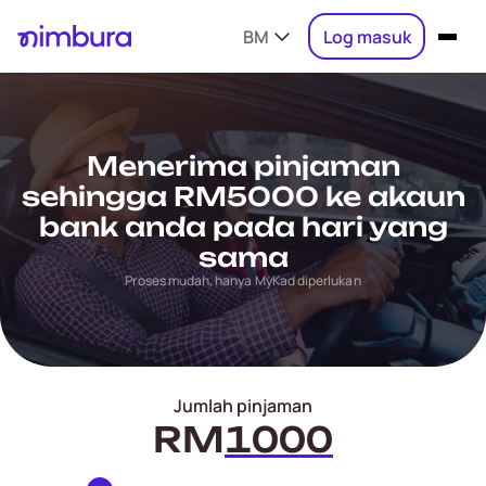
BM
Log masuk
Menerima pinjaman
sehingga RM5000 ke akaun
bank anda pada hari yang
sama
Proses mudah, hanya MyKad diperlukan
Jumlah pinjaman
RM