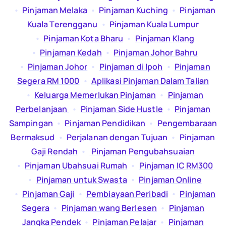
  •  
Pinjaman Melaka
  •  
Pinjaman Kuching
  •  
Pinjaman
Kuala Terengganu
  •  
Pinjaman Kuala Lumpur
  •  
Pinjaman Kota Bharu
  •  
Pinjaman Klang
  •  
Pinjaman Kedah
  •  
Pinjaman Johor Bahru
  •  
Pinjaman Johor
  •  
Pinjaman di Ipoh
  •  
Pinjaman
Segera RM 1000
  •  
Aplikasi Pinjaman Dalam Talian
  •  
Keluarga Memerlukan Pinjaman
  •  
Pinjaman
Perbelanjaan
  •  
Pinjaman Side Hustle
  •  
Pinjaman
Sampingan
  •  
Pinjaman Pendidikan
  •  
Pengembaraan
Bermaksud
  •  
Perjalanan dengan Tujuan
  •  
Pinjaman
Gaji Rendah
  •  
Pinjaman Pengubahsuaian
  •  
Pinjaman Ubahsuai Rumah
  •  
Pinjaman IC RM300
  •  
Pinjaman untuk Swasta
  •  
Pinjaman Online
  •  
Pinjaman Gaji
  •  
Pembiayaan Peribadi
  •  
Pinjaman
Segera
  •  
Pinjaman wang Berlesen
  •  
Pinjaman
Jangka Pendek
  •  
Pinjaman Pelajar
  •  
Pinjaman