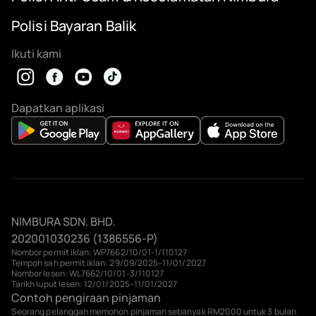
Polisi Bayaran Balik
Ikuti kami
Dapatkan aplikasi
NIMBURA SDN. BHD.
202001030236 (1386556-P)
Nombor permit iklan: WP7662/10/01-1/110127
Tempoh sah permit iklan: 29/09/2025–11/01/2027
Nombor lesen: WL7662/10/01-3/110127
Tarikh luput lesen: 12/01/2025–11/01/2027
Contoh pengiraan pinjaman
Seorang pelanggan memohon pinjaman sebanyak RM2000 untuk 3 bulan