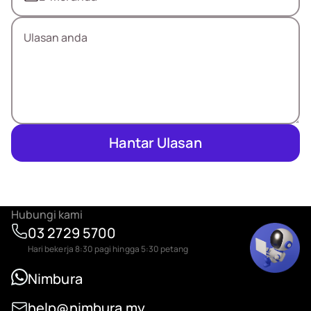
Hantar Ulasan
Hubungi kami
03 2729 5700
Hari bekerja 8:30 pagi hingga 5:30 petang
Nimbura
help@nimbura.my