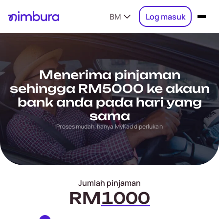
BM
Log masuk
Menerima pinjaman
sehingga RM5000 ke akaun
bank anda pada hari yang
sama
Proses mudah, hanya MyKad diperlukan
Jumlah pinjaman
RM