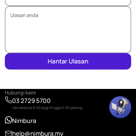
Hantar Ulasan
Hubungi kami
03 2729 5700
Hari bekerja 8:30 pagi hingga 5:30 petang
Nimbura
help@nimbura.my