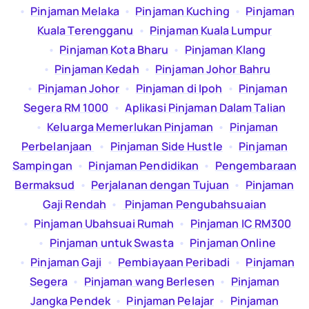
  •  
Pinjaman Melaka
  •  
Pinjaman Kuching
  •  
Pinjaman
Kuala Terengganu
  •  
Pinjaman Kuala Lumpur
  •  
Pinjaman Kota Bharu
  •  
Pinjaman Klang
  •  
Pinjaman Kedah
  •  
Pinjaman Johor Bahru
  •  
Pinjaman Johor
  •  
Pinjaman di Ipoh
  •  
Pinjaman
Segera RM 1000
  •  
Aplikasi Pinjaman Dalam Talian
  •  
Keluarga Memerlukan Pinjaman
  •  
Pinjaman
Perbelanjaan
  •  
Pinjaman Side Hustle
  •  
Pinjaman
Sampingan
  •  
Pinjaman Pendidikan
  •  
Pengembaraan
Bermaksud
  •  
Perjalanan dengan Tujuan
  •  
Pinjaman
Gaji Rendah
  •  
Pinjaman Pengubahsuaian
  •  
Pinjaman Ubahsuai Rumah
  •  
Pinjaman IC RM300
  •  
Pinjaman untuk Swasta
  •  
Pinjaman Online
  •  
Pinjaman Gaji
  •  
Pembiayaan Peribadi
  •  
Pinjaman
Segera
  •  
Pinjaman wang Berlesen
  •  
Pinjaman
Jangka Pendek
  •  
Pinjaman Pelajar
  •  
Pinjaman