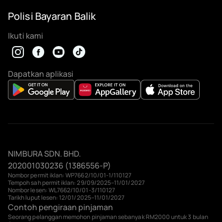
Polisi Bayaran Balik
Ikuti kami
Dapatkan aplikasi
NIMBURA SDN. BHD.
202001030236 (1386556-P)
Nombor permit iklan: WP7662/10/01-1/110127
Tempoh sah permit iklan: 29/09/2025–11/01/2027
Nombor lesen: WL7662/10/01-3/110127
Tarikh luput lesen: 12/01/2025–11/01/2027
Contoh pengiraan pinjaman
Seorang pelanggan memohon pinjaman sebanyak RM2000 untuk 3 bulan