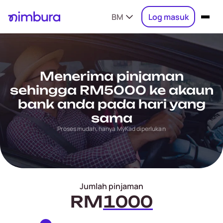
BM
Log masuk
Menerima pinjaman
sehingga RM5000 ke akaun
bank anda pada hari yang
sama
Proses mudah, hanya MyKad diperlukan
Jumlah pinjaman
RM