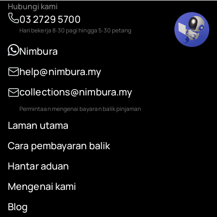
Hubungi kami
03 2729 5700
Hari bekerja 8:30 pagi hingga 5:30 petang
Nimbura
help@nimbura.my
collections@nimbura.my
Permintaan mengenai bayaran balik pinjaman
Laman utama
Cara pembayaran balik
Hantar aduan
Mengenai kami
Blog